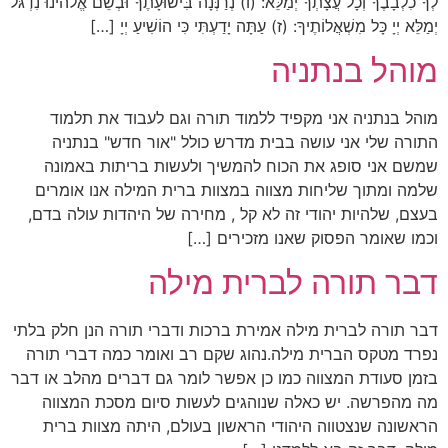
לְךָ כִלְבָבֶךָ וְכָל עֲצָתְךָ יְמַלֵּא: (ו) נְרַנְּנָה בִּישׁוּעָתֶךָ וּבְשֵׁם אֱלֹהינוּ נִדְגֹּל
יְמַלֵּא יְיָ כָּל מִשְׁאֲלוֹתֶיךָ: (ז) עַתָּה יָדַעְתִּי כִּי הוֹשִׁיעַ יְיָ […]
מוהל בנתניה
מוהל בנתניה אני מקפיד ללמוד תורה וגם לעבוד את תלמוד
התורה שלי אני עושה בבית מדרש כולל "אור חדש" בנתניה
שמשם אני סופג את הכוח להמשיך ולעשות בריתות באמונה
שלמה ומתוך שליחות מצווה במצוות ברית המילה אנו אומרים
בעצם, שלהיות יהודי זה לא קל , מחירה של היהדות עולה בדם,
וכמו שאומר הפסוק שאנו מזכירים […]
דבר תורה לברית מילה
דבר תורה לברית מילה אמירת ברכות ודברי תורה הנן חלק בלתי
נפרד מטקס הברית מילה.נהוג שקם רב ואומר כמה דברי תורה
בזמן סעודת המצווה כמו כן אפשר לומר גם דברים מהלב או דבר
מה מהפרשה. יש כאלה שנוהגים לעשות סיום מסכת המצווה
הראשונה שנצטווה היהודי הראשון בעולם, היתה מצוות ברית