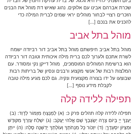
ביום השמיני לחייו היא גלגול של ברית עתיקת היומין של הברית
שכרת אברהם אבינו עם אלוקים. נהוג שאיש דת מוהל את הבנים
הזכרים רצויי לבחור מוהלים יראי שמים לברית המילה כדי
להכניס את בנכם […]
מוהל בתל אביב
מוהל בתל אביב חיפשתם מוהל בתל אביב דור רביזדה ישמח
לשרת אתכם ולערוך לכם ברית מילה איכותית וטובה דור רביזדה
הוא ברשימת המוהלים המוסמכים, מוהל דייקן נקי ומסודר. עם
המלצות רבות של אנשי מקצוע ורבנים ונסיון של בריתות רבות
שבוצעו על ידו בצורה מקצועית ונקיה. גם לכם מגיע מילה טובה
לקבלת מידע נוסף […]
תפילה ללידה קלה
תפילה ללידה קלה תהלים פרק כ: (א) לַמְנַצֵּחַ מִזְמוֹר לְדָוִד: (ב)
יַעַנְךָ יְיָ בְּיוֹם צָרָה יְשַׂגֶּבְךָ שֵׁם אֱלהי יַעֲקֹב: (ג) יִשְׁלַח עֶזְרְךָ מִקּודֶשׁ
וּמִצִּיּוֹן יִסְעָדֶךָּ: (ד) יִזְכֹּור כָּל מִנְחֹתֶךָ וְעוֹלָתְךָ יְדַשְּׁנֶה סֶלָה: (ה) ייִתֶּן